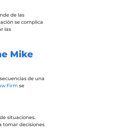
nde de las
tuación se complica
r las
he Mike
nsecuencias de una
Law Firm
se
de situaciones.
a tomar decisiones