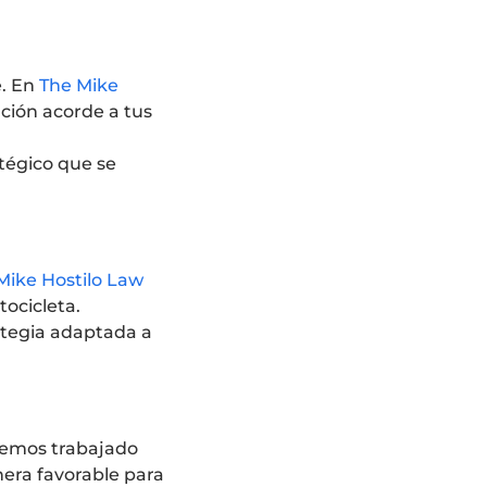
e. En
The Mike
ción acorde a tus
atégico que se
Mike Hostilo Law
tocicleta.
ategia adaptada a
 hemos trabajado
nera favorable para