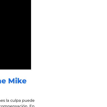
he Mike
nes la culpa puede
er compensación. En