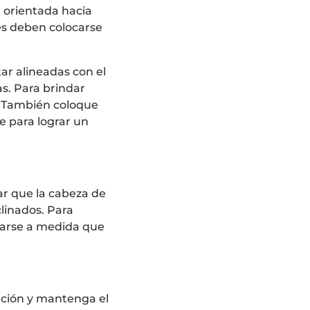
n orientada hacia
nés deben colocarse
tar alineadas con el
as. Para brindar
é. También coloque
re para lograr un
tar que la cabeza de
clinados. Para
tarse a medida que
ación y mantenga el