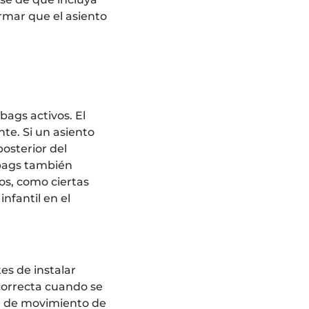
rmar que el asiento
rbags activos. El
nte. Si un asiento
posterior del
rbags también
tos, como ciertas
nfantil en el
tes de instalar
correcta cuando se
s) de movimiento de