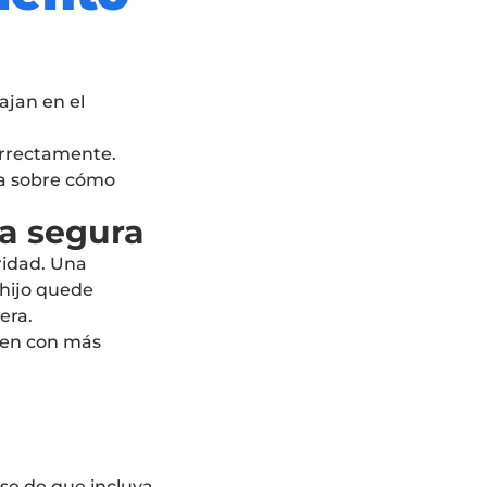
ajan en el
orrectamente.
ia sobre cómo
ma segura
uridad. Una
 hijo quede
era.
eten con más
ese de que incluya