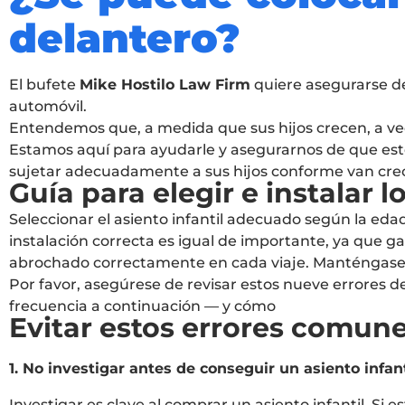
delantero?
El bufete
Mike Hostilo Law Firm
quiere asegurarse de
automóvil.
Entendemos que, a medida que sus hijos crecen, a vec
Estamos aquí para ayudarle y asegurarnos de que est
sujetar adecuadamente a sus hijos conforme van cre
Guía para elegir e instalar 
Seleccionar el asiento infantil adecuado según la edad,
instalación correcta es igual de importante, ya que g
abrochado correctamente en cada viaje. Manténgase i
Por favor, asegúrese de revisar estos nueve errores 
frecuencia a continuación — y cómo
Evitar estos errores comunes
1. No investigar antes de conseguir un asiento infant
Investigar es clave al comprar un asiento infantil. Si