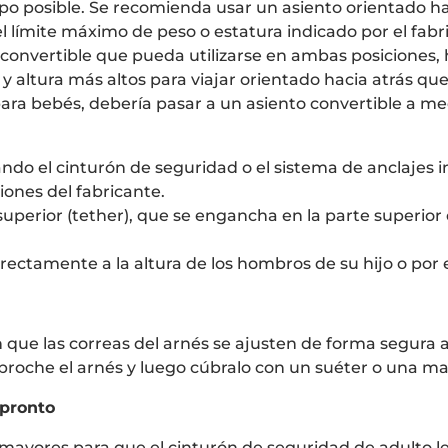
mpo posible. Se recomienda usar un asiento orientado ha
l límite máximo de peso o estatura indicado por el fabr
convertible que pueda utilizarse en ambas posiciones, h
 y altura más altos para viajar orientado hacia atrás que
para bebés, debería pasar a un asiento convertible a me
sando el cinturón de seguridad o el sistema de anclajes i
iones del fabricante.
superior (tether), que se engancha en la parte superior 
rectamente a la altura de los hombros de su hijo o por 
 que las correas del arnés se ajusten de forma segura 
broche el arnés y luego cúbralo con un suéter o una ma
 pronto
 mayores para que el cinturón de seguridad de adulto le