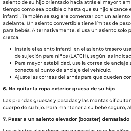
asiento de su hijo orientado hacia atrás el mayor tie
tiempo como sea posible o hasta que su hijo alcance e
infantil. También se sugiere comenzar con un asiento 
adelante. Un asiento convertible tiene límites de peso
para bebés. Alternativamente, si usa un asiento solo 
crezca.
Instale el asiento infantil en el asiento trasero u
de sujeción para niños (LATCH), según las indicac
Para mayor estabilidad, use la correa de anclaje 
conecta al punto de anclaje del vehículo.
Ajuste las correas del arnés para que queden cor
6. No quitar la ropa exterior gruesa de su hijo
Las prendas gruesas y pesadas y las mantas dificultan
cuerpo de su hijo. Para mantener a su bebé seguro, a
7. Pasar a un asiento elevador (booster) demasiado
Los asientos elevadores son necesarios para los niños